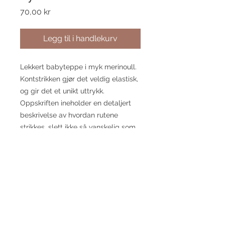
Pris
70,00 kr
Legg til i handlekurv
Lekkert babyteppe i myk merinoull.
Kontstrikken gjør det veldig elastisk,
og gir det et unikt uttrykk.
Oppskriften ineholder en detaljert
beskrivelse av hvordan rutene
strikkes, slett ikke så vanskelig som
man gjerne tror.
Mål ca 75 x 75 cm
PinneDans DA
pinnedans@gmail.com